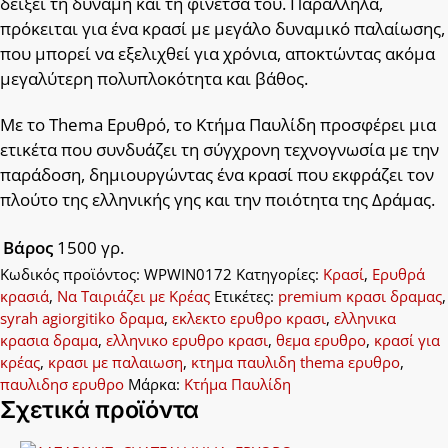
δείξει τη δύναμη και τη φινέτσα του. Παράλληλα,
πρόκειται για ένα κρασί με μεγάλο δυναμικό παλαίωσης,
που μπορεί να εξελιχθεί για χρόνια, αποκτώντας ακόμα
μεγαλύτερη πολυπλοκότητα και βάθος.
Με το Thema Ερυθρό, το Κτήμα Παυλίδη προσφέρει μια
ετικέτα που συνδυάζει τη σύγχρονη τεχνογνωσία με την
παράδοση, δημιουργώντας ένα κρασί που εκφράζει τον
πλούτο της ελληνικής γης και την ποιότητα της Δράμας.
Βάρος
1500 γρ.
Κωδικός προϊόντος:
WPWIN0172
Κατηγορίες:
Κρασί
,
Ερυθρά
κρασιά
,
Να Ταιριάζει με Κρέας
Ετικέτες:
premium κρασι δραμας
,
syrah agiorgitiko δραμα
,
εκλεκτο ερυθρο κρασι
,
ελληνικα
κρασια δραμα
,
ελληνικο ερυθρο κρασι
,
θεμα ερυθρο
,
κρασί για
κρέας
,
κρασι με παλαιωση
,
κτημα παυλιδη thema ερυθρο
,
παυλιδησ ερυθρο
Μάρκα:
Κτήμα Παυλίδη
Σχετικά προϊόντα