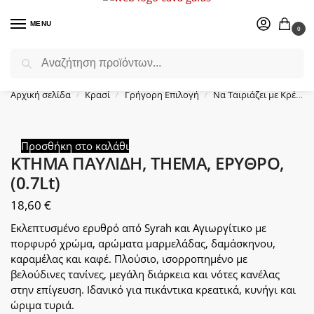
MENU
0
Αναζήτηση
Επιλέξτε ένα δώρο για το αγαπημένο σας πρόσωπο.
Αρχική σελίδα
Κρασί
Γρήγορη Επιλογή
Να Ταιριάζει με Κρέας
/
/
/
Προσθήκη στο καλάθι
ΚΤΗΜΑ ΠΑΥΛΙΔΗ, THEMA, ΕΡΥΘΡΟ,
(0.7Lt)
18,60
€
Εκλεπτυσμένο ερυθρό από Syrah και Αγιωργίτικο με
πορφυρό χρώμα, αρώματα μαρμελάδας, δαμάσκηνου,
καραμέλας και καφέ. Πλούσιο, ισορροπημένο με
βελούδινες τανίνες, μεγάλη διάρκεια και νότες κανέλας
στην επίγευση. Ιδανικό για πικάντικα κρεατικά, κυνήγι και
ώριμα τυριά.