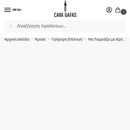
MENU
0
Αναζήτηση
Επιλέξτε ένα δώρο για το αγαπημένο σας πρόσωπο.
Αρχική σελίδα
Κρασί
Γρήγορη Επιλογή
Να Ταιριάζει με Κρέας
/
/
/