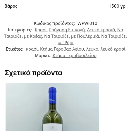
Βάρος
1500 γρ.
Κωδικός προϊόντος:
WPWI010
Κατηγορίες:
Κρασί
,
Γρήγορη Επιλογή
,
Λευκά κρασιά
,
Να
Ταιριάζει με Κρέας
,
Να Ταιριάζει με Πουλερικά
,
Να Ταιριάζει
με Ψάρι
Ετικέτες:
κρασί
,
Κτήμα Γεροβασιλείου
,
λευκό
,
λευκό κρασί
Μάρκα:
Κτήμα Γεροβασιλείου
Σχετικά προϊόντα