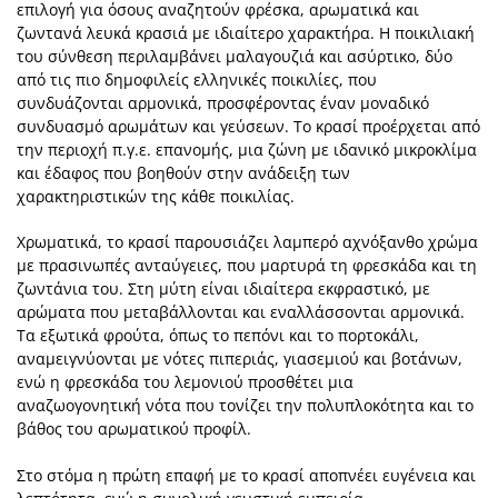
επιλογή για όσους αναζητούν φρέσκα, αρωματικά και
ζωντανά λευκά κρασιά με ιδιαίτερο χαρακτήρα. Η ποικιλιακή
του σύνθεση περιλαμβάνει μαλαγουζιά και ασύρτικο, δύο
από τις πιο δημοφιλείς ελληνικές ποικιλίες, που
συνδυάζονται αρμονικά, προσφέροντας έναν μοναδικό
συνδυασμό αρωμάτων και γεύσεων. Το κρασί προέρχεται από
την περιοχή π.γ.ε. επανoμής, μια ζώνη με ιδανικό μικροκλίμα
και έδαφος που βοηθούν στην ανάδειξη των
χαρακτηριστικών της κάθε ποικιλίας.
Χρωματικά, το κρασί παρουσιάζει λαμπερό αχνόξανθο χρώμα
με πρασινωπές ανταύγειες, που μαρτυρά τη φρεσκάδα και τη
ζωντάνια του. Στη μύτη είναι ιδιαίτερα εκφραστικό, με
αρώματα που μεταβάλλονται και εναλλάσσονται αρμονικά.
Τα εξωτικά φρούτα, όπως το πεπόνι και το πορτοκάλι,
αναμειγνύονται με νότες πιπεριάς, γιασεμιού και βοτάνων,
ενώ η φρεσκάδα του λεμονιού προσθέτει μια
αναζωογονητική νότα που τονίζει την πολυπλοκότητα και το
βάθος του αρωματικού προφίλ.
Στο στόμα η πρώτη επαφή με το κρασί αποπνέει ευγένεια και