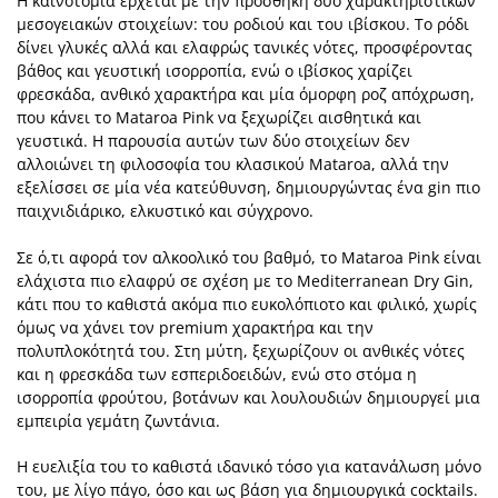
Η καινοτομία έρχεται με την προσθήκη δύο χαρακτηριστικών
μεσογειακών στοιχείων: του ροδιού και του ιβίσκου. Το ρόδι
δίνει γλυκές αλλά και ελαφρώς τανικές νότες, προσφέροντας
βάθος και γευστική ισορροπία, ενώ ο ιβίσκος χαρίζει
φρεσκάδα, ανθικό χαρακτήρα και μία όμορφη ροζ απόχρωση,
που κάνει το Mataroa Pink να ξεχωρίζει αισθητικά και
γευστικά. Η παρουσία αυτών των δύο στοιχείων δεν
αλλοιώνει τη φιλοσοφία του κλασικού Mataroa, αλλά την
εξελίσσει σε μία νέα κατεύθυνση, δημιουργώντας ένα gin πιο
παιχνιδιάρικο, ελκυστικό και σύγχρονο.
Σε ό,τι αφορά τον αλκοολικό του βαθμό, το Mataroa Pink είναι
ελάχιστα πιο ελαφρύ σε σχέση με το Mediterranean Dry Gin,
κάτι που το καθιστά ακόμα πιο ευκολόπιοτο και φιλικό, χωρίς
όμως να χάνει τον premium χαρακτήρα και την
πολυπλοκότητά του. Στη μύτη, ξεχωρίζουν οι ανθικές νότες
και η φρεσκάδα των εσπεριδοειδών, ενώ στο στόμα η
ισορροπία φρούτου, βοτάνων και λουλουδιών δημιουργεί μια
εμπειρία γεμάτη ζωντάνια.
Η ευελιξία του το καθιστά ιδανικό τόσο για κατανάλωση μόνο
του, με λίγο πάγο, όσο και ως βάση για δημιουργικά cocktails.