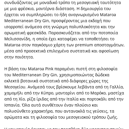
συνδυάζοντας με μοναδικό τρόπο τη μεσογειακή ταυτότητα
με μια φρέσκια, μοντέρνα διάσταση. Η δημιουργία του
έρχεται να συμπληρώσει το ήδη αναγνωρισμένο Mataroa
Mediterranean Dry Gin, προσφέροντας μια εκδοχή που
ισορροπεί ανάμεσα στη γνώριμη πολυπλοκότητα και την
αρωματική φρεσκάδα. Παρασκευάζεται από την ποτοποιία
Μελισσανίδη, η οποία έχει καταφέρει να τοποθετήσει το
Mataroa στον παγκόσμιο χάρτη των premium αποσταγμάτων,
μέσα από προσεκτικά επιλεγμένα συστατικά και αφοσίωση
στην ποιότητα.
Η βάση του Mataroa Pink παραμένει πιστή στη φιλοσοφία
του Mediterranean Dry Gin, χρησιμοποιώντας δώδεκα
εκλεκτά βοτανικά συστατικά από διάφορες χώρες της
Μεσογείου. Ανάμεσά τους βρίσκουμε λεβάντα από τη Γαλλία,
χαμομήλι από την Κύπρο, μανταρίνι από το Μαρόκο, μαστίχα
από τη Χίο, ρίζα ίριδας από την Ιταλία και πορτοκάλι από την
Ισπανία. Όλα αυτά συνθέτουν έναν πλούσιο και
πολυσύνθετο χαρακτήρα, που αντανακλά τις γεύσεις, τα
αρώματα και τη φιλοσοφία του μεσογειακού τρόπου ζωής.