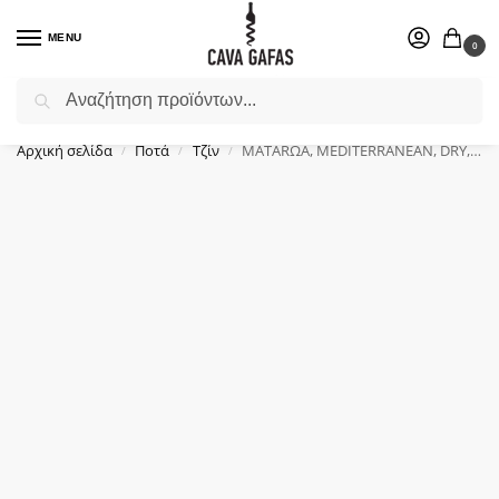
MENU
0
Αναζήτηση
Επιλέξτε ένα δώρο για το αγαπημένο σας πρόσωπο.
Αρχική σελίδα
Ποτά
Τζίν
MATARΩA, MEDITERRANEAN, DRY, GIN, ROSE, (0.7Lt)
/
/
/