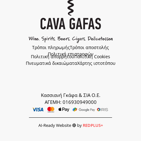
Τρόποι πληρωμής
Τρόποι αποστολής
Πολιτική επιστροφών
Πολιτική απορρήτου
Πολιτική Cookies
Πνευματικά δικαιώματα
Χάρτης ιστοτόπου
Κασσιανή Γκάφα & ΣΙΑ Ο.Ε.
ΑΓΕΜΗ: 016930949000
AI-Ready Website 🔴 by
REDPLUS+