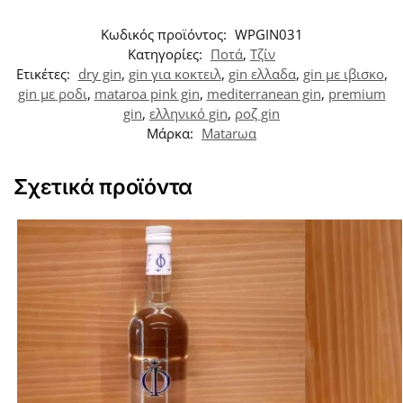
Κωδικός προϊόντος:
WPGIN031
Κατηγορίες:
Ποτά
,
Τζίν
Ετικέτες:
dry gin
,
gin για κοκτειλ
,
gin ελλαδα
,
gin με ιβισκο
,
gin με ροδι
,
mataroa pink gin
,
mediterranean gin
,
premium
gin
,
ελληνικό gin
,
ροζ gin
Μάρκα:
Matarωα
Σχετικά προϊόντα