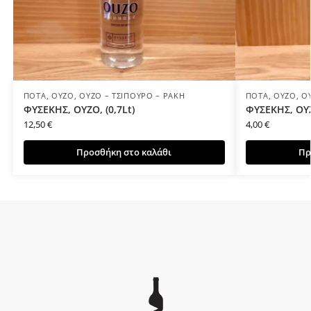
ΠΟΤΆ
,
ΟΎΖΟ
,
ΟΎΖΟ – ΤΣΊΠΟΥΡΟ – ΡΑΚΉ
ΠΟΤΆ
,
ΟΎΖΟ
,
Ο
ΦΥΣΕΚΗΣ, ΟΥΖΟ, (0,7Lt)
ΦΥΣΕΚΗΣ, ΟΥΖ
12,50
€
4,00
€
Προσθήκη στο καλάθι
Πρ