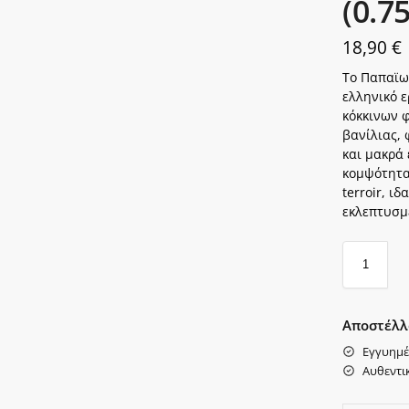
(0.7
18,90
€
Το Παπαϊωά
ελληνικό ε
κόκκινων 
βανίλιας,
και μακρά
κομψότητα 
terroir, ι
εκλεπτυσμ
Αποστέλλ
Εγγυημέ
Αυθεντι