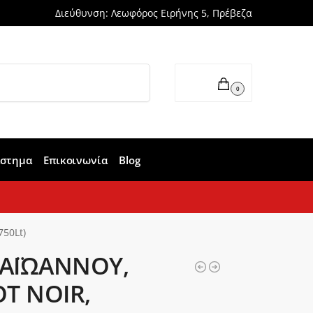
Διεύθυνση: Λεωφόρος Ειρήνης 5, Πρέβεζα
Αναζήτηση
0,00
€
0
άστημα
Επικοινωνία
Blog
50Lt)
ΑΪΩΑΝΝΟΥ,
OT NOIR,