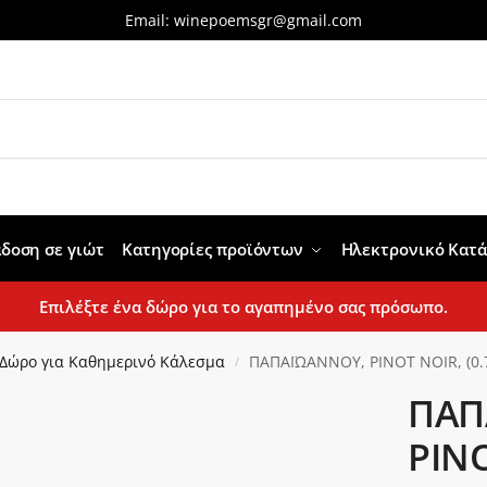
Email:
winepoemsgr@gmail.com
δοση σε γιώτ
Κατηγορίες προϊόντων
Ηλεκτρονικό Κατ
Επιλέξτε ένα δώρο για το αγαπημένο σας πρόσωπο.
Δώρο για Καθημερινό Κάλεσμα
ΠΑΠΑΪΩΑΝΝΟΥ, PINOT NOIR, (0.7
/
ΠΑΠ
PIN