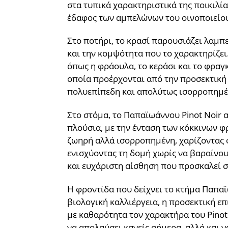
στα τυπικά χαρακτηριστικά της ποικιλί
έδαφος των αμπελώνων του οινοποιείου
Στο ποτήρι, το κρασί παρουσιάζει λαμπ
και την κομψότητα που το χαρακτηρίζει
όπως η φράουλα, το κεράσι και το φραγ
οποία προέρχονται από την προσεκτική 
πολυεπίπεδη και απολύτως ισορροπημέ
Στο στόμα, το Παπαϊωάννου Pinot Noir α
πλούσια, με την ένταση των κόκκινων φ
ζωηρή αλλά ισορροπημένη, χαρίζοντας φ
ενισχύοντας τη δομή χωρίς να βαραίνου
και ευχάριστη αίσθηση που προσκαλεί σ
Η φροντίδα που δείχνει το κτήμα Παπαϊ
βιολογική καλλιέργεια, η προσεκτική ε
με καθαρότητα τον χαρακτήρα του Pinot 
να απολαύσει κανείς σήμερα, αλλά και ν