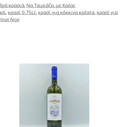
θρά κρασιά
,
Να Ταιριάζει με Κρέας
ασί
,
κρασί 0.75Lt
,
κρασί για κόκκινα κρέατα
,
κρασί για
not Noir