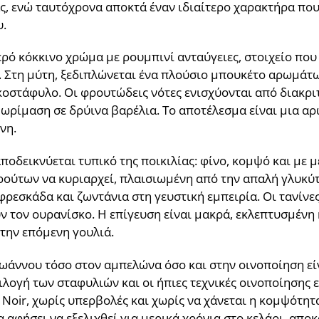
ας, ενώ ταυτόχρονα αποκτά έναν ιδιαίτερο χαρακτήρα που
.
ερό κόκκινο χρώμα με ρουμπινί ανταύγειες, στοιχείο που
. Στη μύτη, ξεδιπλώνεται ένα πλούσιο μπουκέτο αρωμάτ
κοστάφυλο. Οι φρουτώδεις νότες ενισχύονται από διακριτ
ωρίμαση σε δρύινα βαρέλια. Το αποτέλεσμα είναι μια α
νη.
ποδεικνύεται τυπικό της ποικιλίας: φίνο, κομψό και με 
ρούτων να κυριαρχεί, πλαισιωμένη από την απαλή γλυκύτη
ρεσκάδα και ζωντάνια στη γευστική εμπειρία. Οι τανίνες
ν τον ουρανίσκο. Η επίγευση είναι μακρά, εκλεπτυσμένη
την επόμενη γουλιά.
ωάννου τόσο στον αμπελώνα όσο και στην οινοποίηση είν
πιλογή των σταφυλιών και οι ήπιες τεχνικές οινοποίησης
Noir, χωρίς υπερβολές και χωρίς να χάνεται η κομψότητα
α αφήσει να εξελιχθεί για μερικά χρόνια στο κελάρι, απο