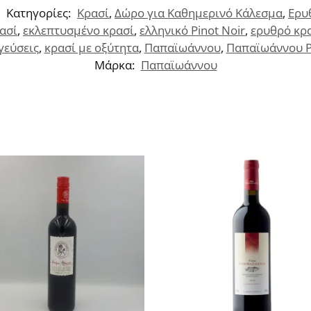
Κατηγορίες:
Κρασί
,
Δώρο για Καθημερινό Κάλεσμα
,
Ερυ
ασί
,
εκλεπτυσμένο κρασί
,
ελληνικό Pinot Noir
,
ερυθρό κρ
γεύσεις
,
κρασί με οξύτητα
,
Παπαϊωάννου
,
Παπαϊωάννου Pi
Μάρκα:
Παπαϊωάννου