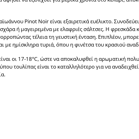
ωάννου Pinot Noir είναι εξαιρετικά ευέλικτο. Συνοδεύε
η σχάρα ή μαγειρεμένα με ελαφριές σάλτσες. Η φρεσκάδα κ
 ισορροπώντας τέλεια τη γευστική ένταση. Επιπλέον, μπορ
αι με ημίσκληρα τυριά, όπου η φινέτσα του κρασιού αναδ
ίναι οι 17-18°C, ώστε να αποκαλυφθεί η αρωματική πολ
που τουλίπας είναι το καταλληλότερο για να αναδειχθεί 
α.